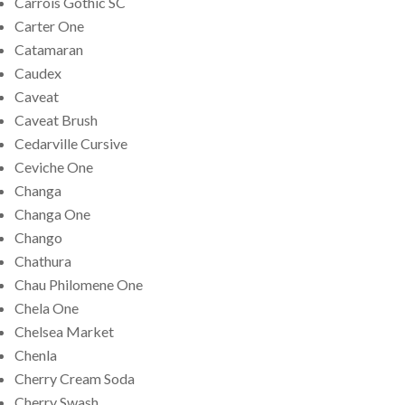
Carrois Gothic SC
Carter One
Catamaran
Caudex
Caveat
Caveat Brush
Cedarville Cursive
Ceviche One
Changa
Changa One
Chango
Chathura
Chau Philomene One
Chela One
Chelsea Market
Chenla
Cherry Cream Soda
Cherry Swash