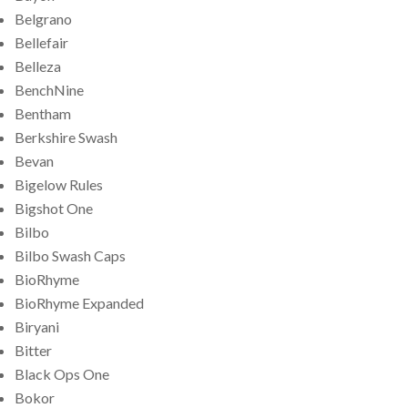
Belgrano
Bellefair
Belleza
BenchNine
Bentham
Berkshire Swash
Bevan
Bigelow Rules
Bigshot One
Bilbo
Bilbo Swash Caps
BioRhyme
BioRhyme Expanded
Biryani
Bitter
Black Ops One
Bokor