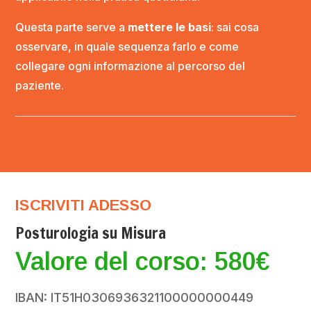
Questa parte serve a
mettere le basi
: sai cosa
osservare, in quale sequenza farlo e come
collegare ogni informazione al percorso del
paziente.
ISCRIVITI ADESSO
Posturologia su Misura
Valore del corso: 580€
IBAN: IT51H0306936321100000000449