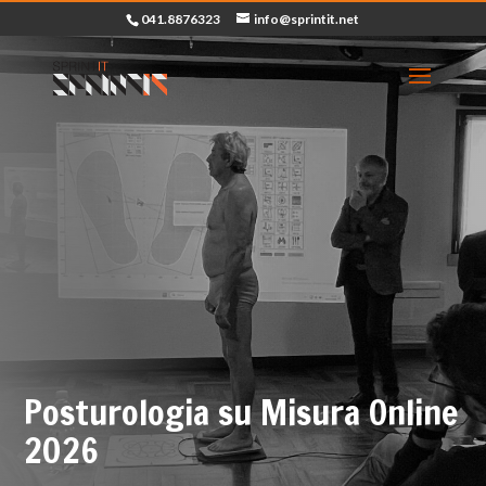
041.8876323
info@sprintit.net
Posturologia su Misura Online
2026