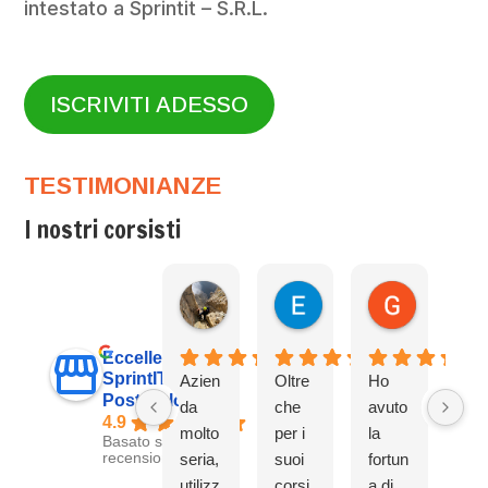
intestato a Sprintit – S.R.L.
ISCRIVITI ADESSO
TESTIMONIANZE
I nostri corsisti
Matteo Billia
Enrico Riccato Masso
Giovanni
3 mesi fa
1 anno fa
1 anno fa
Eccellente
SprintIT
Azien
Oltre
Ho
Azi
Posturologia
da
che
avuto
da
4.9
molto
per i
la
fan
Basato su 92
recensioni
seria,
suoi
fortun
stic
utilizz
corsi
a di
i