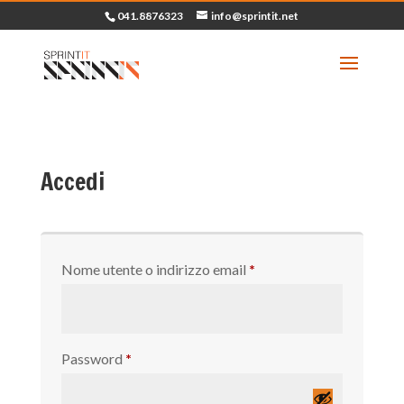
041.8876323
info@sprintit.net
Accedi
Richiesto
Nome utente o indirizzo email
*
Richiesto
Password
*