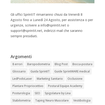
Gli uffici SprintIT rimarranno chiusi da Venerdi 8
Agosto fino a Lunedì 24 Agosto, per assistenza o per
urgenze, scrivere a info@sprintit.net o
support@sprintit.net, indirizzi mail che saranno
sempre presidiati.
Argomenti
8 errori
Baropodometria
Blog Post
Bocca-postura
Glossario
Guida SprintIT
Guide SprintWARE medical
LedPodoLaser
Marketing Sanitario
Occlusione
Plantare Propriocettivo
Postural Equipe Academy
Posturologia
SEO
Spigolature by Lina
Stabilometria
Taping Neuro Muscolare
Vestibologia