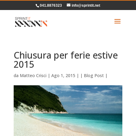
041.8876323
info@sprintit.net
Chiusura per ferie estive
2015
da
Matteo Crisci
|
Ago 1, 2015
| |
Blog Post
|