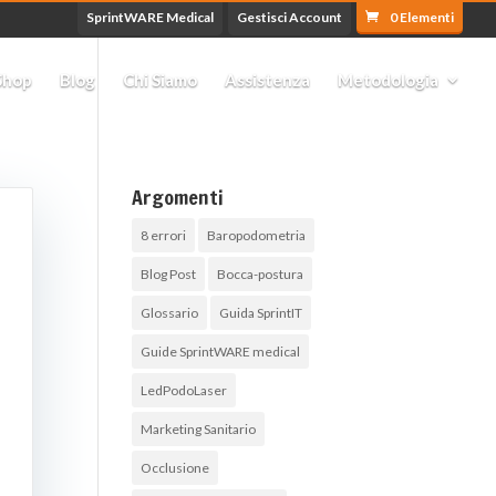
SprintWARE Medical
Gestisci Account
0 Elementi
Shop
Blog
Chi Siamo
Assistenza
Metodologia
Argomenti
8 errori
Baropodometria
Blog Post
Bocca-postura
Glossario
Guida SprintIT
Guide SprintWARE medical
LedPodoLaser
Marketing Sanitario
Occlusione