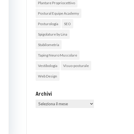
Plantare Propriocettivo
Postural Equipe Academy
Posturologia
SEO
Spigolature by Lina
Stabilometria
Taping Neuro Muscolare
Vestibologia
Visuo-posturale
Web Design
Archivi
Archivi