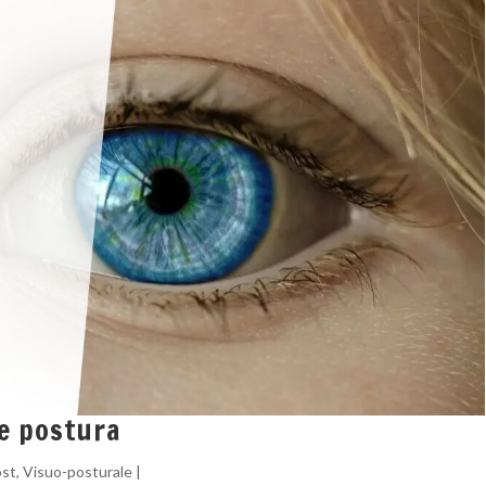
 e postura
ost
,
Visuo-posturale
|