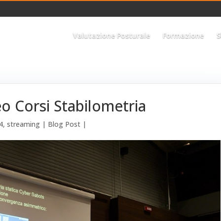
Valutazione Posturale
Formazione
S
o Corsi Stabilometria
4
,
streaming
|
Blog Post
|