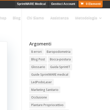
SprintWARE Medical
Gestisci Account
0 Elementi
hop
Blog
Chi Siamo
Assistenza
Metodologia
Argomenti
8 errori
Baropodometria
Blog Post
Bocca-postura
Glossario
Guida SprintIT
Guide SprintWARE medical
LedPodoLaser
Marketing Sanitario
Occlusione
Plantare Propriocettivo