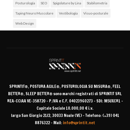
Posturologia
SEO
Spigolature by Lina
Stabilometria
Taping Neuro Muscolare
Vestibologia
Visuo-posturale
Web Design
Archivi
Archivi
SPRINTIT®
, POSTURA AGILE®, POSTUROLOGIA SU MISURA®, FEEL
BETTER®, SLEEP BETTER® sono
marchi registrati di SPRINTIT SRL
REA-CCIAA VE-358720 – P.IVA e C.F. 04023960273 – SDI: M5UXCR1 –
Capitale Sociale 10.000,00 € i.v.
largo San Giorgio 21/2, 30033 Noale (VE) – Telefono: (+39) 041
8876322 – Mail:
info@sprintit.net