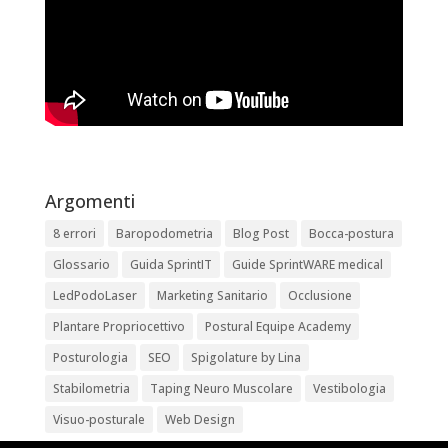
Argomenti
8 errori
Baropodometria
Blog Post
Bocca-postura
Glossario
Guida SprintIT
Guide SprintWARE medical
LedPodoLaser
Marketing Sanitario
Occlusione
Plantare Propriocettivo
Postural Equipe Academy
Posturologia
SEO
Spigolature by Lina
Stabilometria
Taping Neuro Muscolare
Vestibologia
Visuo-posturale
Web Design