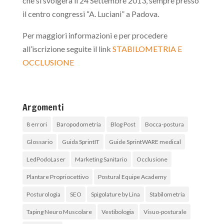
che si svolgerà il 24 Settembre 2013, sempre presso
il centro congressi “A. Luciani” a Padova.
Per maggiori informazioni e per procedere
all’iscrizione seguite il link
STABILOMETRIA E
OCCLUSIONE
Argomenti
8 errori
Baropodometria
Blog Post
Bocca-postura
Glossario
Guida SprintIT
Guide SprintWARE medical
LedPodoLaser
Marketing Sanitario
Occlusione
Plantare Propriocettivo
Postural Equipe Academy
Posturologia
SEO
Spigolature by Lina
Stabilometria
Taping Neuro Muscolare
Vestibologia
Visuo-posturale