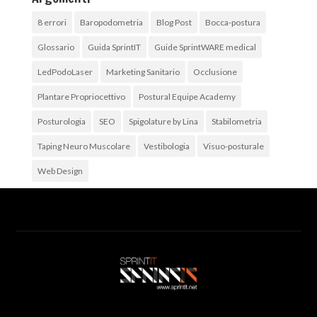
8 errori
Baropodometria
Blog Post
Bocca-postura
Glossario
Guida SprintIT
Guide SprintWARE medical
LedPodoLaser
Marketing Sanitario
Occlusione
Plantare Propriocettivo
Postural Equipe Academy
Posturologia
SEO
Spigolature by Lina
Stabilometria
Taping Neuro Muscolare
Vestibologia
Visuo-posturale
Web Design
Archivi
Archivi