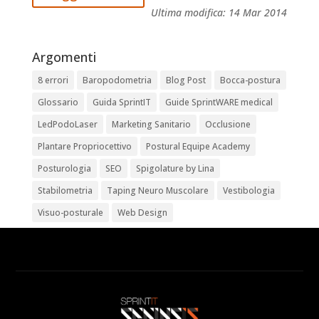
Ultima modifica:
14 Mar 2014
Argomenti
8 errori
Baropodometria
Blog Post
Bocca-postura
Glossario
Guida SprintIT
Guide SprintWARE medical
LedPodoLaser
Marketing Sanitario
Occlusione
Plantare Propriocettivo
Postural Equipe Academy
Posturologia
SEO
Spigolature by Lina
Stabilometria
Taping Neuro Muscolare
Vestibologia
Visuo-posturale
Web Design
Archivi
Archivi