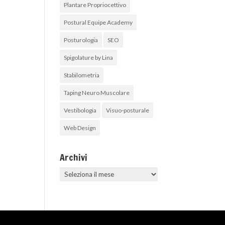
Plantare Propriocettivo
Postural Equipe Academy
Posturologia
SEO
Spigolature by Lina
Stabilometria
Taping Neuro Muscolare
Vestibologia
Visuo-posturale
Web Design
Archivi
Archivi