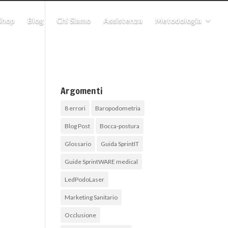
Shop
Blog
Chi Siamo
Assistenza
Metodologia
Argomenti
8 errori
Baropodometria
Blog Post
Bocca-postura
Glossario
Guida SprintIT
Guide SprintWARE medical
LedPodoLaser
Marketing Sanitario
Occlusione