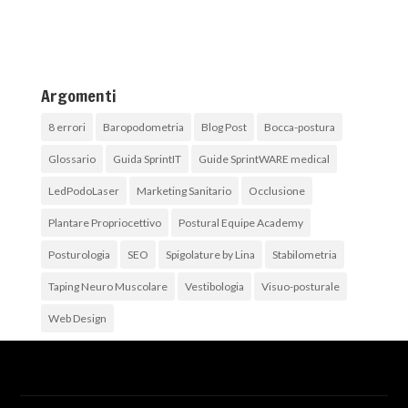
Argomenti
8 errori
Baropodometria
Blog Post
Bocca-postura
Glossario
Guida SprintIT
Guide SprintWARE medical
LedPodoLaser
Marketing Sanitario
Occlusione
Plantare Propriocettivo
Postural Equipe Academy
Posturologia
SEO
Spigolature by Lina
Stabilometria
Taping Neuro Muscolare
Vestibologia
Visuo-posturale
Web Design
Archivi
Archivi