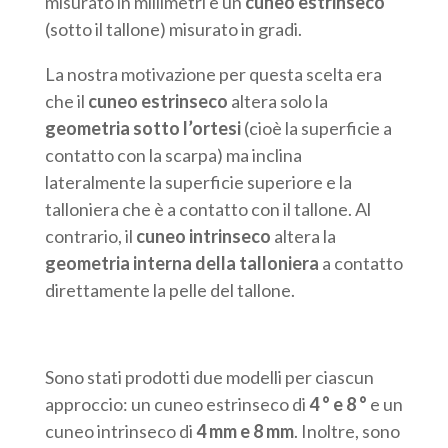
misurato in millimetri e un
cuneo estrinseco
(sotto il tallone) misurato in gradi.
La nostra motivazione per questa scelta era
che il
cuneo
estrinseco
altera solo la
geometria sotto l’ortesi
(cioè la superficie a
contatto con la scarpa) ma inclina
lateralmente la superficie superiore e la
talloniera che è a contatto con il tallone. Al
contrario, il
cuneo intrinseco
altera la
geometria interna della talloniera
a contatto
direttamente la pelle del tallone.
Sono stati prodotti due modelli per ciascun
approccio: un cuneo estrinseco di
4 ° e 8 °
e un
cuneo intrinseco di
4 mm e 8 mm
. Inoltre, sono