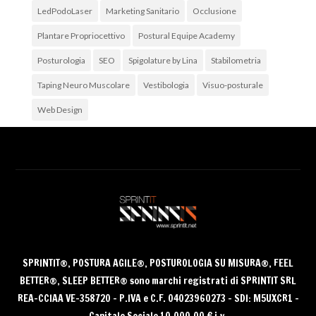
LedPodoLaser
Marketing Sanitario
Occlusione
Plantare Propriocettivo
Postural Equipe Academy
Posturologia
SEO
Spigolature by Lina
Stabilometria
Taping Neuro Muscolare
Vestibologia
Visuo-posturale
Web Design
Archivi
Archivi
SPRINTIT®
, POSTURA AGILE®, POSTUROLOGIA SU MISURA®, FEEL
BETTER®, SLEEP BETTER® sono
marchi registrati di SPRINTIT SRL
REA-CCIAA VE-358720 – P.IVA e C.F. 04023960273 – SDI: M5UXCR1 –
Capitale Sociale 10.000,00 € i.v.