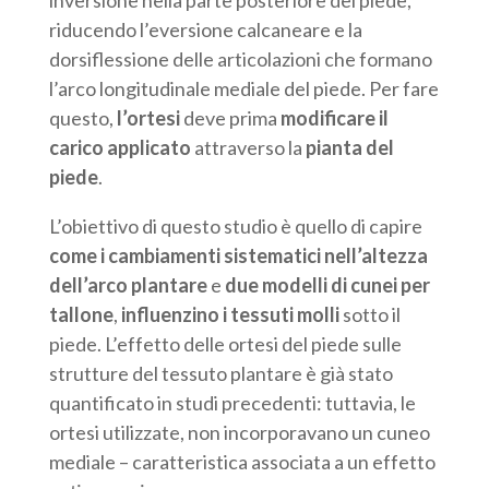
inversione nella parte posteriore del piede,
riducendo l’eversione calcaneare e la
dorsiflessione delle articolazioni che formano
l’arco longitudinale mediale del piede. Per fare
questo,
l’ortesi
deve prima
modificare il
carico applicato
attraverso la
pianta del
piede
.
L’obiettivo di questo studio è quello di capire
come i cambiamenti sistematici nell’altezza
dell’arco plantare
e
due modelli di cunei per
tallone
,
influenzino i tessuti molli
sotto il
piede. L’effetto delle ortesi del piede sulle
strutture del tessuto plantare è già stato
quantificato in studi precedenti: tuttavia, le
ortesi utilizzate, non incorporavano un cuneo
mediale – caratteristica associata a un effetto