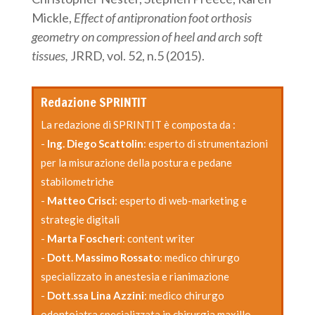
Mickle,
Effect of antipronation foot orthosis
geometry on compression of heel and arch soft
tissues,
JRRD, vol. 52, n.5 (2015).
Redazione SPRINTIT
La redazione di SPRINTIT è composta da :
-
Ing. Diego Scattolin
: esperto di strumentazioni
per la misurazione della postura e pedane
stabilometriche
-
Matteo Crisci
: esperto di web-marketing e
strategie digitali
-
Marta Foscheri
: content writer
-
Dott. Massimo Rossato
: medico chirurgo
specializzato in anestesia e rianimazione
-
Dott.ssa Lina Azzini
: medico chirurgo
odontoiatra specializzata in chirurgia maxillo