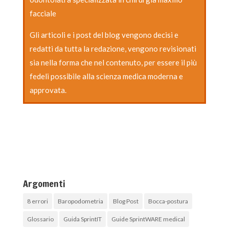
facciale
Gli articoli e i post del blog vengono decisi e
redatti da tutta la redazione, vengono revisionati
sia nella forma che nel contenuto, per essere il più
fedeli possibile alla scienza medica moderna e
approvata.
Argomenti
8 errori
Baropodometria
Blog Post
Bocca-postura
Glossario
Guida SprintIT
Guide SprintWARE medical