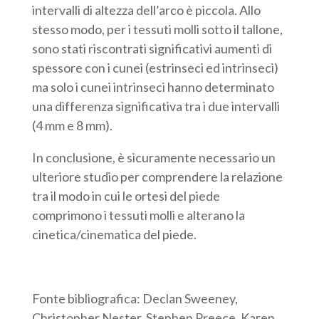
intervalli di altezza dell’arco è piccola. Allo
stesso modo, per i tessuti molli sotto il tallone,
sono stati riscontrati significativi aumenti di
spessore con i cunei (estrinseci ed intrinseci)
ma solo i cunei intrinseci hanno determinato
una differenza significativa tra i due intervalli
(4 mm e 8 mm).
In conclusione, è sicuramente necessario un
ulteriore studio per comprendere la relazione
tra il modo in cui le ortesi del piede
comprimono i tessuti molli e alterano la
cinetica/cinematica del piede.
Fonte bibliografica: Declan Sweeney,
Christopher Nester, Stephen Preece, Karen