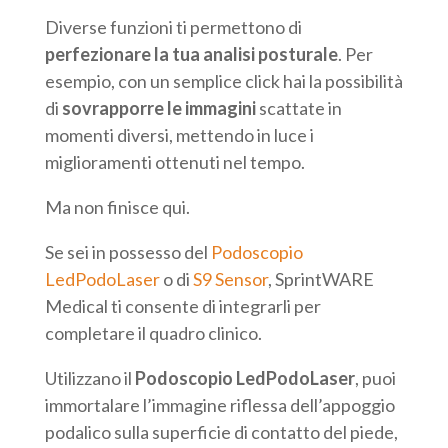
Diverse funzioni ti permettono di
perfezionare la tua analisi posturale
. Per
esempio, con un semplice click hai la possibilità
di
sovrapporre le immagini
scattate in
momenti diversi, mettendo in luce i
miglioramenti ottenuti nel tempo.
Ma non finisce qui.
Se sei in possesso del
Podoscopio
LedPodoLaser
o di
S9 Sensor
, SprintWARE
Medical ti consente di integrarli per
completare il quadro clinico.
Utilizzano il
Podoscopio LedPodoLaser
, puoi
immortalare l’immagine riflessa dell’appoggio
podalico sulla superficie di contatto del piede,