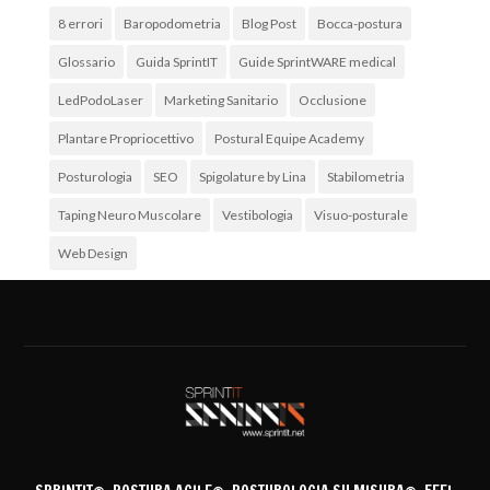
8 errori
Baropodometria
Blog Post
Bocca-postura
Glossario
Guida SprintIT
Guide SprintWARE medical
LedPodoLaser
Marketing Sanitario
Occlusione
Plantare Propriocettivo
Postural Equipe Academy
Posturologia
SEO
Spigolature by Lina
Stabilometria
Taping Neuro Muscolare
Vestibologia
Visuo-posturale
Web Design
Archivi
Archivi