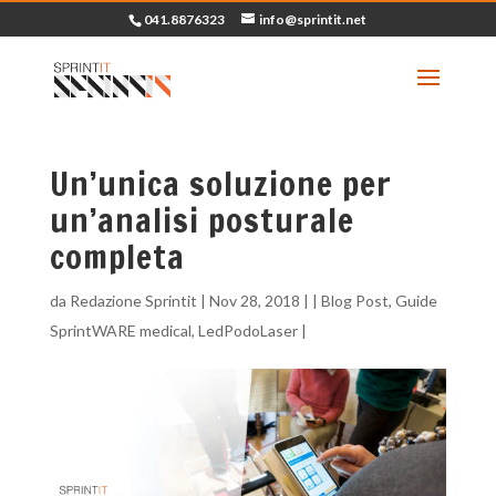
041.8876323
info@sprintit.net
Un’unica soluzione per
un’analisi posturale
completa
da
Redazione Sprintit
|
Nov 28, 2018
| |
Blog Post
,
Guide
SprintWARE medical
,
LedPodoLaser
|