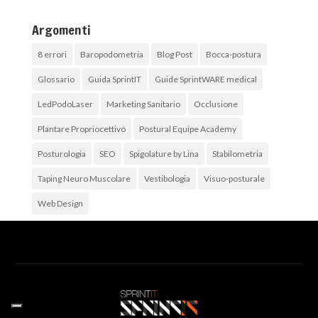
Argomenti
8 errori
Baropodometria
Blog Post
Bocca-postura
Glossario
Guida SprintIT
Guide SprintWARE medical
LedPodoLaser
Marketing Sanitario
Occlusione
Plantare Propriocettivo
Postural Equipe Academy
Posturologia
SEO
Spigolature by Lina
Stabilometria
Taping Neuro Muscolare
Vestibologia
Visuo-posturale
Web Design
Archivi
Archivi