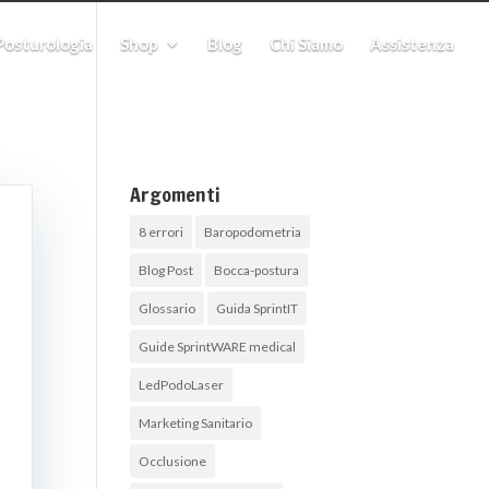
 Posturologia
Shop
Blog
Chi Siamo
Assistenza
Argomenti
8 errori
Baropodometria
Blog Post
Bocca-postura
Glossario
Guida SprintIT
Guide SprintWARE medical
LedPodoLaser
Marketing Sanitario
Occlusione