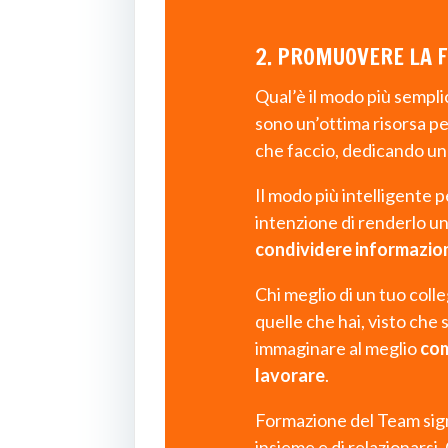
2. PROMUOVERE LA 
Qual’è il modo più sempli
sono un’ottima risorsa 
che faccio, dedicando un 
Il modo più intelligente 
intenzione di renderlo u
condividere informazio
Chi meglio di un tuo col
quelle che hai, visto che
immaginare al meglio
com
lavorare
.
Formazione del Team sign
insieme e di relazionarsi