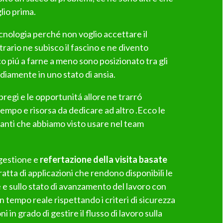
io prima.
ecnologia perché non voglio accettare il
rario ne subisco il fascino e ne divento
 piú a farne a meno sono posizionato tra gli
diamente in uno stato di ansia.
 pregi e le opportunitá allore ne trarró
empo e risorsa da dedicare ad altro .Ecco le
tanti che abbiamo visto usare nel team
 gestione e
refertazione della visita basate
 tratta di applicazioni che rendono disponibili le
 e sullo stato di avanzamento del lavoro con
n tempo reale rispettando i criteri di sicurezza
i in grado di gestire il flusso di lavoro sulla