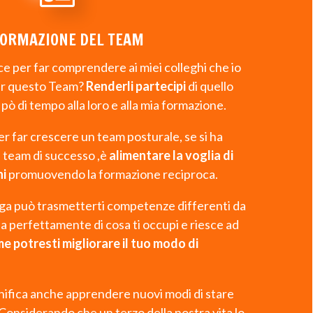
FORMAZIONE DEL TEAM
ce per far comprendere ai miei colleghi che io
per questo Team?
Renderli partecipi
di quello
pò di tempo alla loro e alla mia formazione.
per far crescere un team posturale, se si ha
n team di successo ,è
alimentare la voglia di
ni
promuovendo la formazione reciproca.
lega può trasmetterti competenze differenti da
 sa perfettamente di cosa ti occupi e riesce ad
e potresti migliorare il tuo modo di
ifica anche apprendere nuovi modi di stare
. Considerando che un terzo della nostra vita lo