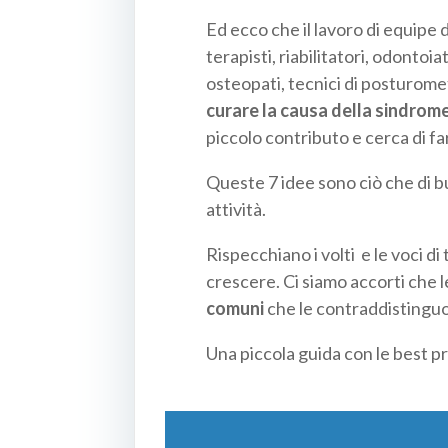
Ed ecco che il lavoro di equipe
terapisti, riabilitatori, odontoiat
osteopati, tecnici di posturomet
curare la causa della sindrome
piccolo contributo e cerca di fa
Queste 7 idee sono ciò che di b
attività.
Rispecchiano i volti
e le voci d
crescere. Ci siamo accorti che l
comuni
che le contraddistingu
Una piccola guida con le best p