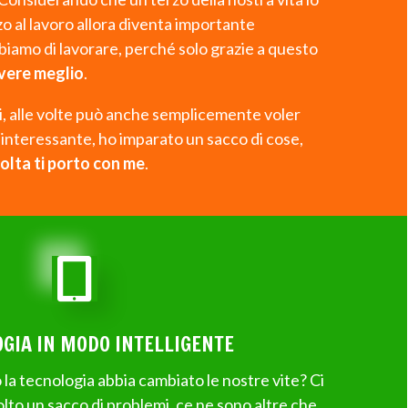
zo al lavoro allora diventa importante
biamo di lavorare, perché solo grazie a questo
vere meglio
.
, alle volte può anche semplicemente voler
 interessante, ho imparato un sacco di cose,
olta ti porto con me
.

OGIA IN MODO INTELLIGENTE
la tecnologia abbia cambiato le nostre vite? Ci
olto un sacco di problemi, ce ne sono altre che