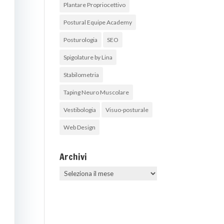
Plantare Propriocettivo
Postural Equipe Academy
Posturologia
SEO
Spigolature by Lina
Stabilometria
Taping Neuro Muscolare
Vestibologia
Visuo-posturale
Web Design
Archivi
Archivi