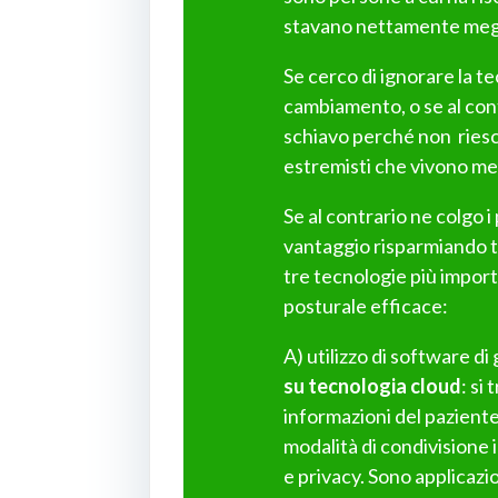
stavano nettamente megl
Se cerco di ignorare la t
cambiamento, o se al cont
schiavo perché non riesco
estremisti che vivono me
Se al contrario ne colgo i
vantaggio risparmiando t
tre tecnologie più impor
posturale efficace:
A) utilizzo di software di
su tecnologia cloud
: si
informazioni del paziente
modalità di condivisione i
e privacy. Sono applicazion