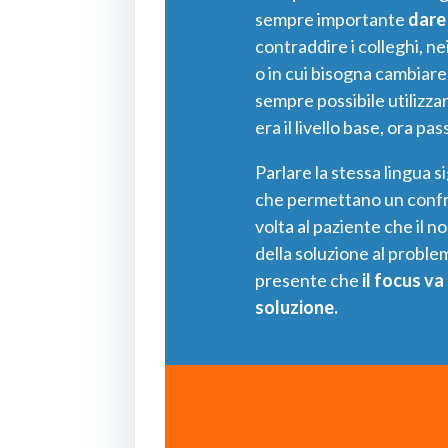
sempre importante
dare 
contraddire i colleghi, ne
o in cui bisogna cambiare 
sempre possibile utilizza
era il livello base, ora pa
Parlare la stessa lingua s
che permettano un confr
volta al paziente che il 
della soluzione al probl
presente che
il focus va
soluzione.