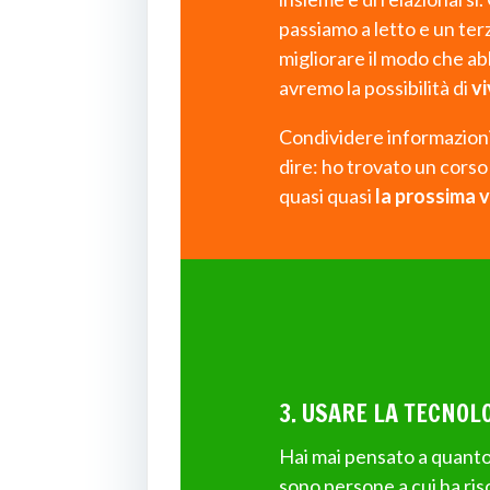
passiamo a letto e un ter
migliorare il modo che ab
avremo la possibilità di
vi
Condividere informazioni
dire: ho trovato un corso
quasi quasi
la prossima v
3. USARE LA TECNOL
Hai mai pensato a quanto 
sono persone a cui ha ris