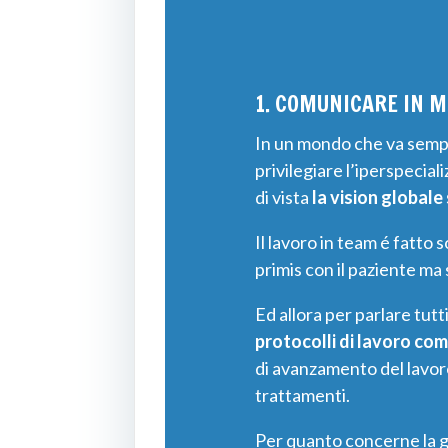
1. COMUNICARE IN M
In un mondo che va sempre
privilegiare l’iperspeci
di vista
la vision globale
Il lavoro in team é fatto 
primis con il paziente ma 
Ed allora per parlare tutt
protocolli di lavoro co
di avanzamento del lavoro 
trattamenti.
Per quanto concerne la g