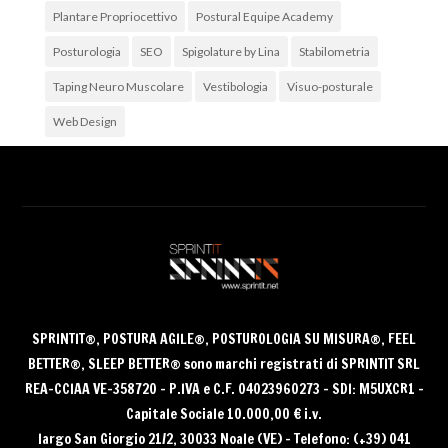
Plantare Propriocettivo
Postural Equipe Academy
Posturologia
SEO
Spigolature by Lina
Stabilometria
Taping Neuro Muscolare
Vestibologia
Visuo-posturale
Web Design
Archivi
Archivi
SPRINTIT®
, POSTURA AGILE®, POSTUROLOGIA SU MISURA®, FEEL
BETTER®, SLEEP BETTER® sono
marchi registrati di SPRINTIT SRL
REA-CCIAA VE-358720 – P.IVA e C.F. 04023960273 – SDI: M5UXCR1 –
Capitale Sociale 10.000,00 € i.v.
largo San Giorgio 21/2, 30033 Noale (VE) – Telefono: (+39) 041