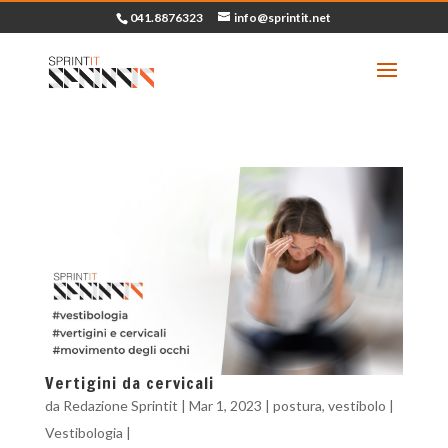
041.8876323
info@sprintit.net
Vertigini da cervicali
da
Redazione Sprintit
|
Mar 1, 2023
|
postura
,
vestibolo
|
Vestibologia
|