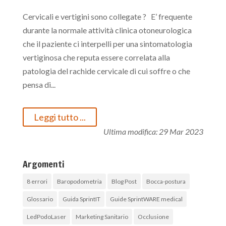
Cervicali e vertigini sono collegate ? E’ frequente
durante la normale attività clinica otoneurologica
che il paziente ci interpelli per una sintomatologia
vertiginosa che reputa essere correlata alla
patologia del rachide cervicale di cui soffre o che
pensa di...
Leggi tutto ...
Ultima modifica:
29 Mar 2023
Argomenti
8 errori
Baropodometria
Blog Post
Bocca-postura
Glossario
Guida SprintIT
Guide SprintWARE medical
LedPodoLaser
Marketing Sanitario
Occlusione