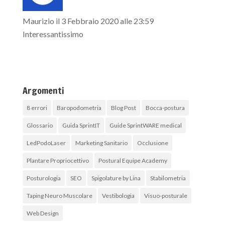
Maurizio
il 3 Febbraio 2020 alle 23:59
Interessantissimo
Argomenti
8 errori
Baropodometria
Blog Post
Bocca-postura
Glossario
Guida SprintIT
Guide SprintWARE medical
LedPodoLaser
Marketing Sanitario
Occlusione
Plantare Propriocettivo
Postural Equipe Academy
Posturologia
SEO
Spigolature by Lina
Stabilometria
Taping Neuro Muscolare
Vestibologia
Visuo-posturale
Web Design