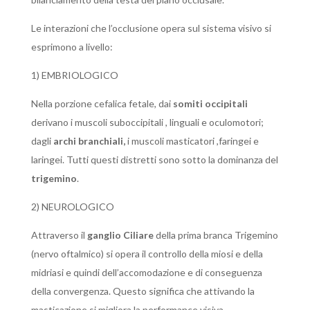
Le interazioni che l’occlusione opera sul sistema visivo si
esprimono a livello:
1) EMBRIOLOGICO
Nella porzione cefalica fetale, dai
somiti occipitali
derivano i muscoli suboccipitali , linguali e oculomotori;
dagli
archi branchiali,
i muscoli masticatori ,faringei e
laringei. Tutti questi distretti sono sotto la dominanza del
trigemino
.
2) NEUROLOGICO
Attraverso il
ganglio Ciliare
della prima branca Trigemino
(nervo oftalmico) si opera il controllo della miosi e della
midriasi e quindi dell’accomodazione e di conseguenza
della convergenza. Questo significa che attivando la
masticazione si migliora la performance visiva.