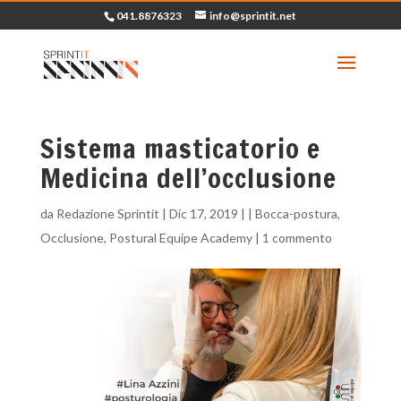
041.8876323
info@sprintit.net
Sistema masticatorio e
Medicina dell’occlusione
da
Redazione Sprintit
|
Dic 17, 2019
| |
Bocca-postura
,
Occlusione
,
Postural Equipe Academy
|
1 commento