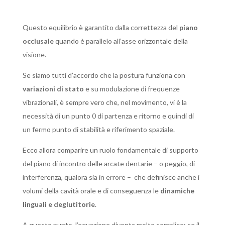
Questo equilibrio è garantito dalla correttezza del
piano
occlusale
quando è parallelo all’asse orizzontale della
visione.
Se siamo tutti d’accordo che la postura funziona con
variazioni di stato
e su modulazione di frequenze
vibrazionali, è sempre vero che, nel movimento, vi è la
necessità di un punto 0 di partenza e ritorno e quindi di
un fermo punto di stabilità e riferimento spaziale.
Ecco allora comparire un ruolo fondamentale di supporto
del piano di incontro delle arcate dentarie – o peggio, di
interferenza, qualora sia in errore – che definisce anche i
volumi della cavità orale e di conseguenza le
dinamiche
linguali e deglutitorie
.
A questo punto, l’equazione diventa molto semplice: se il